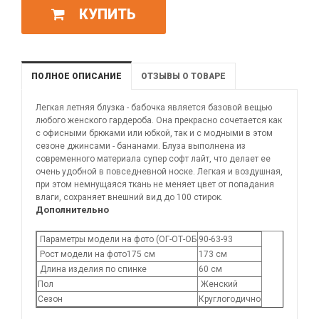
КУПИТЬ
ПОЛНОЕ ОПИСАНИЕ
ОТЗЫВЫ О ТОВАРЕ
Легкая летняя блузка - бабочка является базовой вещью
любого женского гардероба. Она прекрасно сочетается как
с офисными брюками или юбкой, так и с модными в этом
сезоне джинсами - бананами. Блуза выполнена из
современного материала супер софт лайт, что делает ее
очень удобной в повседневной носке. Легкая и воздушная,
при этом немнущаяся ткань не меняет цвет от попадания
влаги, сохраняет внешний вид до 100 стирок.
Дополнительно
Параметры модели на фото (ОГ-ОТ-ОБ
90-63-93
Рост модели на фото175 см
173 см
Длина изделия по спинке
60 см
Пол
Женский
Сезон
Круглогодично