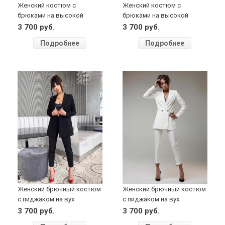
Женский костюм с
Женский костюм с
брюками на высокой
брюками на высокой
талии (синий)
талии (пудра)
3 700 руб.
3 700 руб.
Подробнее
Подробнее
Женский брючный костюм
Женский брючный костюм
с пиджаком на вух
с пиджаком на вух
пуговицах (черный)
пуговицах (белый)
3 700 руб.
3 700 руб.