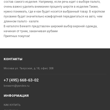
состав самого изделия. Например, если речь идет о выборе пальто,
очень важно уделить внимание проценту шерсти в изделии.Также,
нужно понимать, где и как будет носится выбранный товар. В коротком
пуховике будет значительно комфортней передвигаться на авто, чем
длинном пальто - халате.
В каталоге Bewarm представлен широкий выбор верхней одежда,
начиная от туник, заканчивая шубами
Приятных покупок!
КОНТАКТЫ
Москва ул. Тверская, д.18, офис 308
+7 (495) 668-63-02
bewarm@yandex.ru
ИНФОРМАЦИЯ
КАК КУПИТЬ