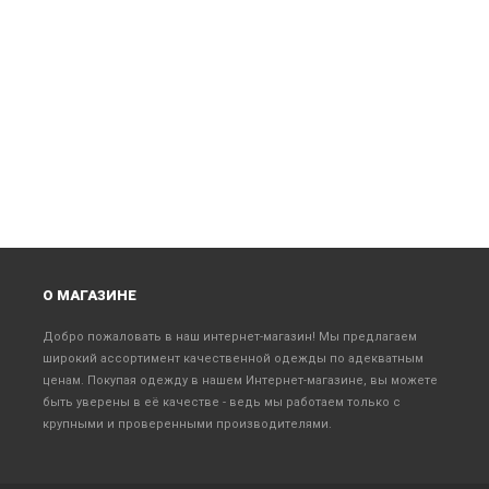
О МАГАЗИНЕ
Добро пожаловать в наш интернет-магазин! Мы предлагаем
широкий ассортимент качественной одежды по адекватным
ценам. Покупая одежду в нашем Интернет-магазине, вы можете
быть уверены в её качестве - ведь мы работаем только с
крупными и проверенными производителями.