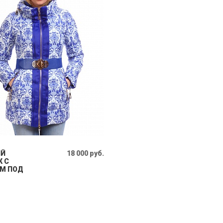
ИЙ
18 000 руб.
К С
М ПОД